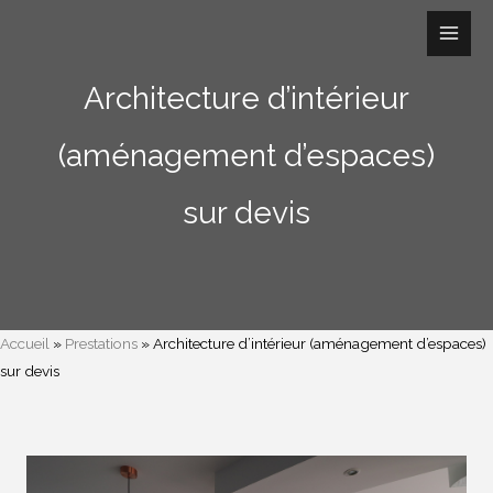
Aller
au
contenu
Architecture d’intérieur
(aménagement d’espaces)
sur devis
Accueil
»
Prestations
»
Architecture d’intérieur (aménagement d’espaces)
sur devis