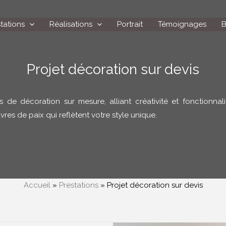
tations
Réalisations
Portrait
Témoignages
B
Projet décoration sur devis
 de décoration sur mesure, alliant créativité et fonctionnal
res de paix qui reflètent votre style unique.
Accueil
»
Prestations
»
Projet décoration sur devis