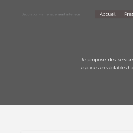
Aller
au
Accueil
Pres
Décoration - aménagement intérieur
contenu
Je propose des services
espaces en véritables hav